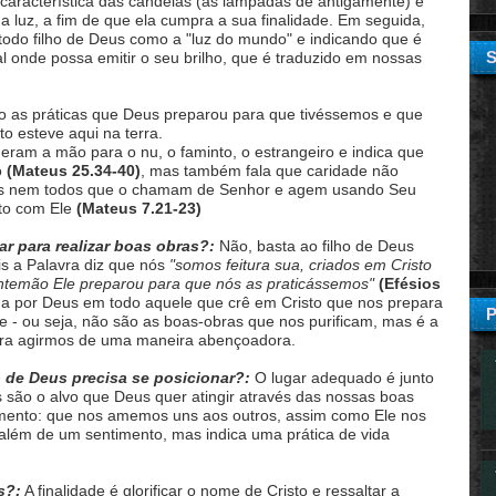
 característica das candeias (as lâmpadas de antigamente) e
a luz, a fim de que ela cumpra a sua finalidade. Em seguida,
todo filho de Deus como a "luz do mundo" e indicando que é
l onde possa emitir o seu brilho, que é traduzido em nossas
 as práticas que Deus preparou para que tivéssemos e que
o esteve aqui na terra.
eram a mão para o nu, o faminto, o estrangeiro e indica que
o
(Mateus 25.34-40)
, mas também fala que caridade não
ois nem todos que o chamam de Senhor e agem usando Seu
to com Ele
(Mateus 7.21-23)
ar para realizar boas obras?:
Não, basta ao filho de Deus
is a Palavra diz que nós
"somos feitura sua, criados em Cristo
antemão Ele preparou para que nós as praticássemos"
(Efésios
da por Deus em todo aquele que crê em Cristo que nos prepara
e - ou seja, não são as boas-obras que nos purificam, mas é a
para agirmos de uma maneira abençoadora.
 de Deus precisa se posicionar?:
O lugar adequado é junto
 são o alvo que Deus quer atingir através das nossas boas
ento: que nos amemos uns aos outros, assim como Ele nos
 além de um sentimento, mas indica uma prática de vida
s?:
A finalidade é glorificar o nome de Cristo e ressaltar a