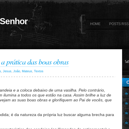
 Senhor
HOME
POSTS RSS
a prática das boas obras
s
,
Jesus
,
João
,
Mateus
,
Textos
deia e a coloca debaixo de uma vasilha. Pelo contrário,
m ilumina a todos os que estão na casa. Assim brilhe a luz de
vejam as suas boas obras e glorifiquem ao Pai de vocês, que
dida; é da natureza da própria luz buscar alguma brecha para