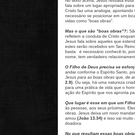
No texto acima, Jesus ressalta essa
fala sobre um lugar apropriado para 
Cristo faz uma analogia, apontando 
necessário se posicionar em um loca
vidas como "boas obras".
Mas o que são "boas obras"?:
São
refletem a conduta de Cristo enquant
Jesus fala sobre aqueles que estend
estes serão recebidos em Seu Rein
basta: é necessário conhecê-lo, p
nome, tem verdadeiro relacionamen
O Filho de Deus precisa se esforç
andar conforme o Espírito Santo, po
Jesus para as boas obras que, de 
2.9)
. Ou seja, há uma natureza cria
para uma prática de vida que o honr
ação do Espírito que nos apronta 
Que lugar é esse em que um Filho
às pessoas, aos seus próximos. Eles
obras. Jesus deixa um novo mandam
amou
(João 13.34)
e isso vai muito
doadora.
No que resultam essas boas obra