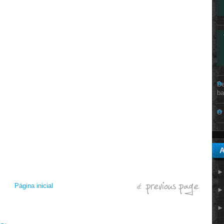
De
ba
O 
A
Página inicial