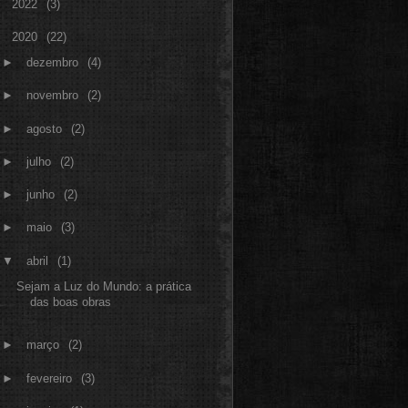
►
2022
(3)
▼
2020
(22)
►
dezembro
(4)
►
novembro
(2)
►
agosto
(2)
►
julho
(2)
►
junho
(2)
►
maio
(3)
▼
abril
(1)
Sejam a Luz do Mundo: a prática
das boas obras
►
março
(2)
►
fevereiro
(3)