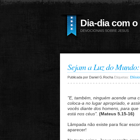
Dia-dia com o
DEVOCIONAIS SOBRE JESUS
Sejam a Luz do Mundo: 
Publicada por
Daniel G.Rocha
Etiquetas:
Efésio
"E, também, ninguém acende uma can
coloca-a no lugar apropriado, e assi
vocês diante dos homens, para que 
está nos céus".
(
Mateus 5.15-16)
Lâmpada não existe para ficar escon
aparecer!