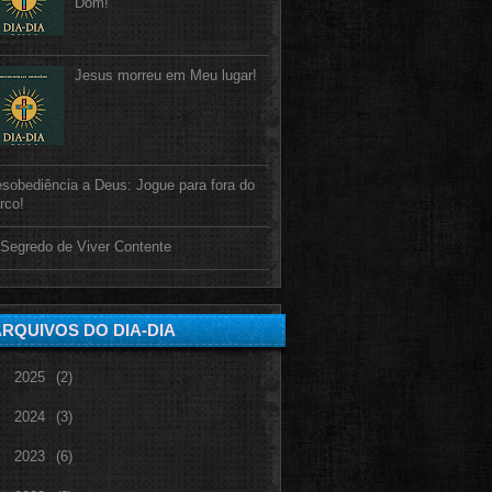
Dom!
Jesus morreu em Meu lugar!
sobediência a Deus: Jogue para fora do
rco!
Segredo de Viver Contente
RQUIVOS DO DIA-DIA
►
2025
(2)
►
2024
(3)
►
2023
(6)