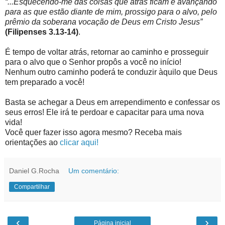
“...Esquecendo-me das coisas que atrás ficam e avançando
para as que estão diante de mim, prossigo para o alvo, pelo
prêmio da soberana vocação de Deus em Cristo Jesus”
(Filipenses 3.13-14)
.
É tempo de voltar atrás, retornar ao caminho e prosseguir
para o alvo que o Senhor propôs a você no início!
Nenhum outro caminho poderá te conduzir àquilo que Deus
tem preparado a você!
Basta se achegar a Deus em arrependimento e confessar os
seus erros! Ele irá te perdoar e capacitar para uma nova
vida!
Você quer fazer isso agora mesmo? Receba mais
orientações ao
clicar aqui!
Daniel G.Rocha
Um comentário:
Compartilhar
‹
›
Página inicial