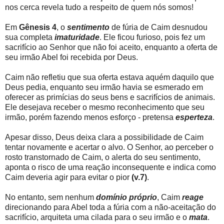
nos cerca revela tudo a respeito de quem nós somos!
Em
Gênesis 4
, o
sentimento
de fúria de Caim desnudou
sua completa
imaturidade
. Ele ficou furioso, pois fez um
sacrifício ao Senhor que não foi aceito, enquanto a oferta de
seu irmão Abel foi recebida por Deus.
Caim não refletiu que sua oferta estava aquém daquilo que
Deus pedia, enquanto seu irmão havia se esmerado em
oferecer as primícias do seus bens e sacrifícios de animais.
Ele desejava receber o mesmo reconhecimento que seu
irmão, porém fazendo menos esforço - pretensa
esperteza
.
Apesar disso, Deus deixa clara a possibilidade de Caim
tentar novamente e acertar o alvo. O Senhor, ao perceber o
rosto transtornado de Caim, o alerta do seu sentimento,
aponta o risco de uma reação inconsequente e indica como
Caim deveria agir para evitar o pior
(v.7)
.
No entanto, sem nenhum
domínio próprio
, Caim
reage
direcionando para Abel toda a fúria com a não-aceitação do
sacrifício, arquiteta uma cilada para o seu irmão e o
mata
.