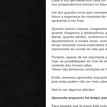
Cabe a nós aproveitarmos cada um d
nos arrependermos menos) no futur
Um dos grandes erros que cometem
futuro a esperança da conquista de
apresenta a nós hoje.
Quando somos crianças, imaginamos 
quando chegamos à adolescência, q
diante; quando adultos, sonhamos 
aposentadoria; e muitas vezes, som
tempo lançando nossa expectativa d
importantes da corrida da vida que 
Portanto, apesar de ser importante
hoje, as possibilidades do ciclo de
contexto das nossas vidas.
Talvez não tenhamos condições de f
Então, devemos aproveitar enquanto
pois estas podem não ser mais viáv
Vamos ver algumas atitudes:
Aproveita enquanto há tempo par
Para aqueles que já vivem este cicl