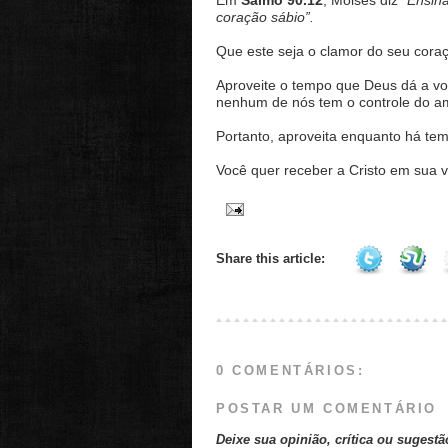
Em
Salmo 90.12
, Moisés diz
“Ensin
coração sábio”.
Que este seja o clamor do seu cora
Aproveite o tempo que Deus dá a vo
nenhum de nós tem o controle do a
Portanto, aproveita enquanto há te
Você quer receber a Cristo em sua 
Share this article:
0 COMENTÁRIOS:
POSTAR UM COMENTÁRIO
Deixe sua opinião, crítica ou sugestã