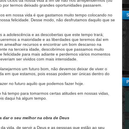
os ciclos da nossa vida a fim de não nos arrependermos (ou
o por termos deixado grandes oportunidades passarem.
os em nossa vida é que gastamos muito tempo colocando no
 nossa felicidade. Desse modo, não desfrutamos daquilo que se
a adolescência e as descobertas que este tempo trará;
ueremos a maioridade e as liberdades que teremos daí em
em amealhar recursos e encontrar um bom descanso na
ente na terceira idade, descobrimos que passamos muito
e felicidade para mais adiante e perdemos vários momentos
deveriam ser vividos com mais intensidade.
 planejarmos um futuro bom, não devemos deixar de viver o
 vida em que estamos, pois essas podem ser únicas dentro do
azer no futuro aquilo que podemos fazer hoje.
 há tempo para tomarmos certas atitudes em nossas vidas,
eis daqui há algum tempo.
a dar o seu melhor na obra de Deus
o da vida, de servir a Deus e as pessoas que estão ao seu