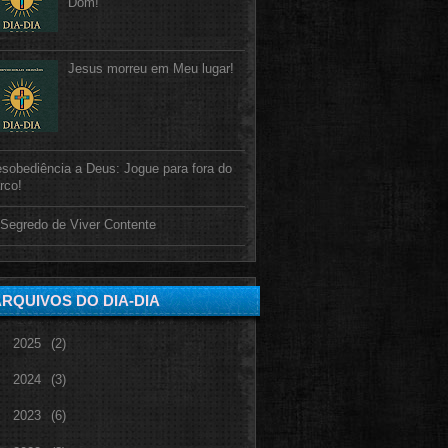
Dom!
Jesus morreu em Meu lugar!
sobediência a Deus: Jogue para fora do
rco!
Segredo de Viver Contente
RQUIVOS DO DIA-DIA
►
2025
(2)
►
2024
(3)
►
2023
(6)