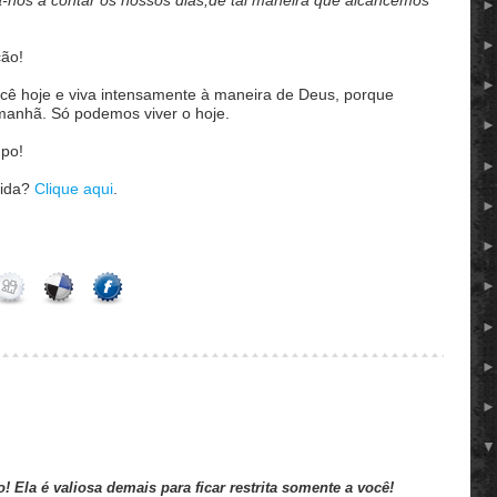
a-nos a contar os nossos dias,de tal maneira que alcancemos
ção!
cê hoje e viva intensamente à maneira de Deus, porque
manhã. Só podemos viver o hoje.
mpo!
vida?
Clique aqui
.
o! Ela é valiosa demais para ficar restrita somente a você!