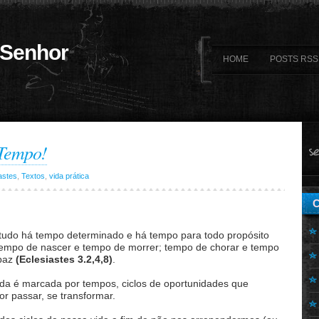
 Senhor
HOME
POSTS RSS
 Tempo!
astes
,
Textos
,
vida prática
 tudo há tempo determinado e há tempo para todo propósito
tempo de nascer e tempo de morrer; tempo de chorar e tempo
 paz
(Eclesiastes 3.2,4,8)
.
da é marcada por tempos, ciclos de oportunidades que
or passar, se transformar.