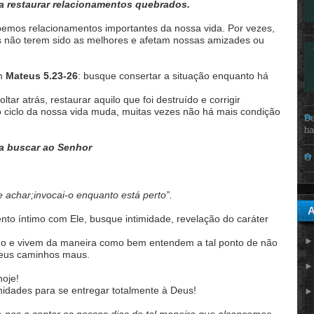
a restaurar relacionamentos quebrados.
mpemos relacionamentos importantes da nossa vida. Por vezes,
s não terem sido as melhores e afetam nossas amizades ou
m
Mateus 5.23-26
: busque consertar a situação enquanto há
ar atrás, restaurar aquilo que foi destruído e corrigir
o ciclo da nossa vida muda, muitas vezes não há mais condição
De
ba
a buscar ao Senhor
O 
 achar;invocai-o enquanto está perto”.
A
to íntimo com Ele, busque intimidade, revelação do caráter
do e vivem da maneira como bem entendem a tal ponto de não
seus caminhos maus.
hoje!
nidades para se entregar totalmente à Deus!