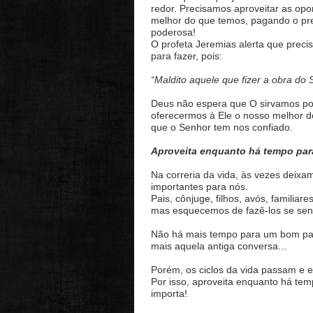
redor. Precisamos aproveitar as op
melhor do que temos, pagando o pr
poderosa!
O profeta Jeremias alerta que prec
para fazer, pois:
“Maldito aquele que fizer a obra do 
Deus não espera que O sirvamos po
oferecermos à Ele o nosso melhor de
que o Senhor tem nos confiado.
Aproveita enquanto há tempo para
Na correria da vida, às vezes deix
importantes para nós.
Pais, cônjuge, filhos, avós, familiar
mas esquecemos de fazê-los se sent
Não há mais tempo para um bom pass
mais aquela antiga conversa...
Porém, os ciclos da vida passam e 
Por isso, aproveita enquanto há te
importa!