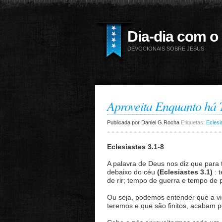
Dia-dia com o
DEVOCIONAIS SOBRE JESUS
Aproveita Enquanto há
Publicada por
Daniel G.Rocha
Etiquetas:
Eclesi
Eclesiastes 3.1-8
A palavra de Deus nos diz que para
debaixo do céu
(Eclesiastes 3.1)
: 
de rir; tempo de guerra e tempo de
Ou seja, podemos entender que a vi
teremos e que são finitos, acabam p